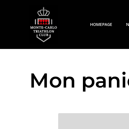
Aller
au
HOMEPAGE
N
contenu
Mon pani